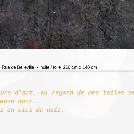
Rue de Belleville - huile / toile 210 cm x 140 cm
eurs d'art, au regard de mes toiles n
uartiers de ve
s un ciel de nuit.