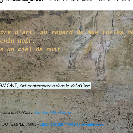
eurs d'art, au regard de mes toiles n
uartiers de ve
s un ciel de nuit.
ERMONT,
Art contemporain dans le Val d'Oise
n dans le Val d'Oise
-
Prix de la Ville d'Ermont
 DU TEMPLE
75003 -
https://solidart.fr/catalogue-paris-2025/