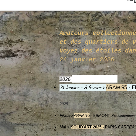
Amateurs collectionn
et des q
Voyez des étoiles dan
26 janvier 2026
2026
31 Janvier - 8 février >
ARAMI95
- 
2025
Février >
ARAMI95
- ERMONT,
Art contemporai
Mai >
SOLID'ART 2025
-
PARIS C
ARREAU