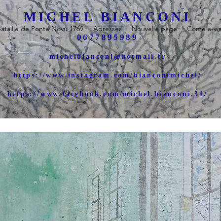
MICHEL BIANCONI
ataille de Ponte Novu 1769
Adresses
Nouvelle page
Come a-wal
0677895989
michelbianconi@hotmail.fr
https://www.instagram.com/bianconimichel/
https://www.facebook.com/michel.bianconi.31/