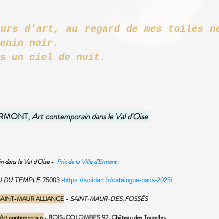
eurs d'art, au regard de mes toiles n
uartiers de ve
s un ciel de nuit.
ERMONT,
Art contemporain dans le Val d'Oise
n dans le Val d'Oise
-
Prix de la Ville d'Ermont
 DU TEMPLE
75003 -
https://solidart.fr/catalogue-paris-2025/
 SAINT-MAUR ALLIANCE
-
SAINT-MAUR-DES_FOSSÉS
t contemporain
- BOIS-COLOMBES 92, Château des Tourelles