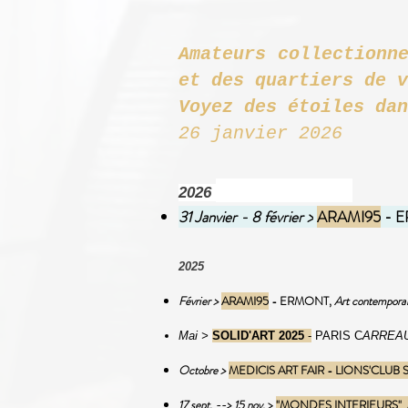
Amateurs collectionn
et des q
Voyez des étoiles dan
26 janvier 2026
2026
31 Janvier - 8 février >
ARAMI95
- 
2025
Février >
ARAMI95
- ERMONT,
Art contemporai
Mai >
SOLID'ART 2025
-
PARIS C
ARREAU
Octobre >
MEDICIS ART FAIR - LIONS'CLUB
17 sept. --> 15 nov.
>
"MONDES INTERIEURS" Ar