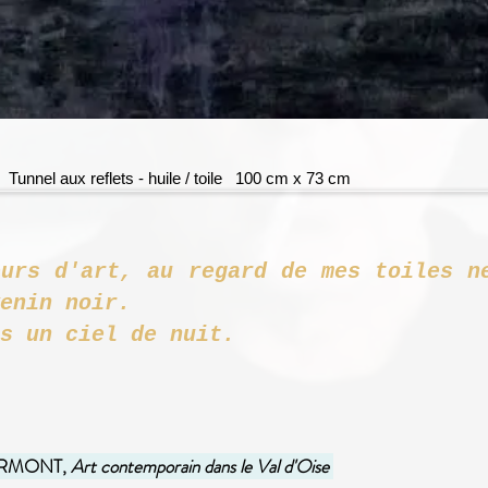
Tunnel aux reflets - huile / toile 100 cm x 73 cm
eurs d'art, au regard de mes toiles n
uartiers de ve
s un ciel de nuit.
ERMONT,
Art contemporain dans le Val d'Oise