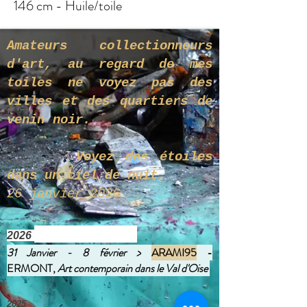
146 cm - Huile/toile
Amateurs collectionneurs
d'art, au regard de mes
toiles ne voyez pas des
villes et des quartiers de
venin noir.
Voyez des étoiles
dans un ciel de nuit.
26 janvier 2026
2026
31 Janvier - 8 février >
ARAMI95
-
ERMONT,
Art contemporain dans le Val d'Oise
2025