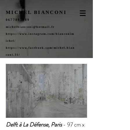
MICHEL BIANCONI
0677895989
michelbianconi@hotmail.fr
https://www.instagram.com/bianconim
ichel/
https://www.facebook.com/michel.bian
coni.31/
Delft à La Défense, Paris
- 97 cm x